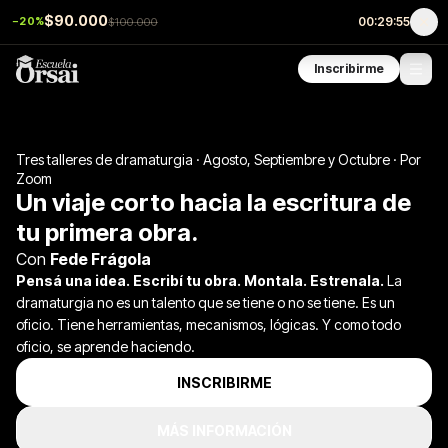
$90.000
00:29:54
−20%
$100.000
Inscribirme
Tres talleres de dramaturgia · Agosto, Septiembre y Octubre · Por
Zoom
Un viaje corto hacia la escritura de
tu primera obra.
Con
Fede Frágola
Pensá una idea. Escribí tu obra. Montala. Estrenala.
La
dramaturgia no es un talento que se tiene o no se tiene. Es un
oficio. Tiene herramientas, mecanismos, lógicas. Y como todo
oficio, se aprende haciendo.
INSCRIBIRME
MÁS INFORMACIÓN