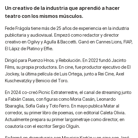
Un creativo de la industria que aprendió a hacer
teatro con los mismos músculos.
Fede Frágola tiene más de 25 años de experiencia en la industria
publicitaria y audiovisual. Empezó como redactor y director
creativo en Ogilvy y Agulla & Baccetti. Ganó en Cannes Lions, FIAP,
El Lápiz de Platino y Effie.
Dirigió para Puenzo Hnos. y Rebolución. En 2022 fundó Jacinto
Films, su propia productora. En cine, fue productor ejecutivo de El
Jockey, la última película de Luis Ortega, junto a Rei Cine, Axel
Kuschevatzky y Benicio del Toro.
En 2024 co-creó Picnic Extraterrestre, el canal de streaming junto
a Fabián Casas, con figuras como Moria Casán, Leonardo
Sbaraglia, Sofía Gala y Toto Ferro. En mayo publica Matar al
corredor, su primer libro de poemas, con editorial Caleta Olivia.
Actualmente prepara su primer largometraje como director, en
coautoría con el escritor Sergio Olguín.
Se formó en dramaturgia con Mauricio Kartún y en cine con José